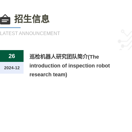
招生信息
LATEST ANNOUNCEMENT
26
巡检机器人研究团队简介(The
introduction of inspection robot
2024-12
research team)